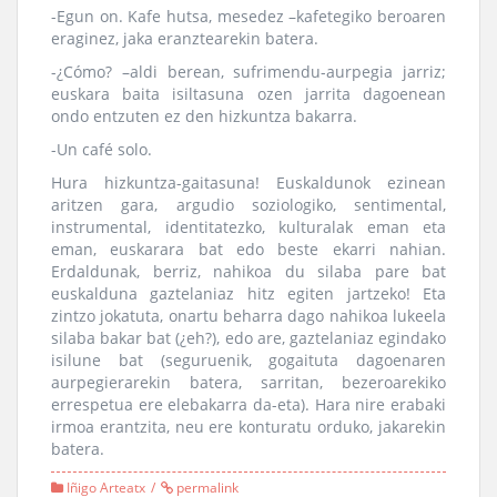
-Egun on. Kafe hutsa, mesedez –kafetegiko beroaren
eraginez, jaka eranztearekin batera.
-¿Cómo? –aldi berean, sufrimendu-aurpegia jarriz;
euskara baita isiltasuna ozen jarrita dagoenean
ondo entzuten ez den hizkuntza bakarra.
-Un café solo.
Hura hizkuntza-gaitasuna! Euskaldunok ezinean
aritzen gara, argudio soziologiko, sentimental,
instrumental, identitatezko, kulturalak eman eta
eman, euskarara bat edo beste ekarri nahian.
Erdaldunak, berriz, nahikoa du silaba pare bat
euskalduna gaztelaniaz hitz egiten jartzeko! Eta
zintzo jokatuta, onartu beharra dago nahikoa lukeela
silaba bakar bat (¿eh?), edo are, gaztelaniaz egindako
isilune bat (seguruenik, gogaituta dagoenaren
aurpegierarekin batera, sarritan, bezeroarekiko
errespetua ere elebakarra da-eta). Hara nire erabaki
irmoa erantzita, neu ere konturatu orduko, jakarekin
batera.
Iñigo Arteatx
permalink