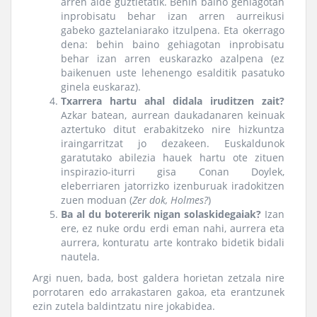
arren alde guztietatik. Behin baino gehiagotan
inprobisatu behar izan arren aurreikusi
gabeko gaztelaniarako itzulpena. Eta okerrago
dena: behin baino gehiagotan inprobisatu
behar izan arren euskarazko azalpena (ez
baikenuen uste lehenengo esalditik pasatuko
ginela euskaraz).
Txarrera hartu ahal didala iruditzen zait?
Azkar batean, aurrean daukadanaren keinuak
aztertuko ditut erabakitzeko nire hizkuntza
iraingarritzat jo dezakeen. Euskaldunok
garatutako abilezia hauek hartu ote zituen
inspirazio-iturri gisa Conan Doylek,
eleberriaren jatorrizko izenburuak iradokitzen
zuen moduan (
Zer dok, Holmes?
)
Ba al du botererik nigan solaskidegaiak?
Izan
ere, ez nuke ordu erdi eman nahi, aurrera eta
aurrera, konturatu arte kontrako bidetik bidali
nautela.
Argi nuen, bada, bost galdera horietan zetzala nire
porrotaren edo arrakastaren gakoa, eta erantzunek
ezin zutela baldintzatu nire jokabidea.