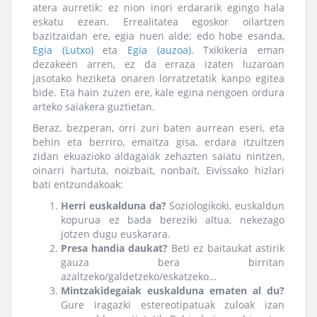
atera aurretik: ez nion inori erdararik egingo hala
eskatu ezean. Errealitatea egoskor oilartzen
bazitzaidan ere, egia nuen alde; edo hobe esanda,
Egia (Lutxo)
eta
Egia (auzoa)
. Txikikeria eman
dezakeen arren, ez da erraza izaten luzaroan
jasotako heziketa onaren lorratzetatik kanpo egitea
bide. Eta hain zuzen ere, kale egina nengoen ordura
arteko saiakera guztietan.
Beraz, bezperan, orri zuri baten aurrean eseri, eta
behin eta berriro, emaitza gisa, erdara itzultzen
zidan ekuazioko aldagaiak zehazten saiatu nintzen,
oinarri hartuta, noizbait, nonbait, Eivissako hizlari
bati entzundakoak:
Herri euskalduna da?
Soziologikoki, euskaldun
kopurua ez bada bereziki altua, nekezago
jotzen dugu euskarara.
Presa handia daukat?
Beti ez baitaukat astirik
gauza bera birritan
azaltzeko/galdetzeko/eskatzeko…
Mintzakidegaiak euskalduna ematen al du?
Gure iragazki estereotipatuak zuloak izan