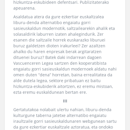
hizkuntza-eskubideen defentsari. Publizitaterako
apeuarena.
Asaldatua atera da gure ezkertiar euskaltzalea
liburu-denda alternatibo engaiatu gorri
sasieuskaldun modernotik, saltzailearekin ahalik eta
solasaldirik laburren izaten ahalegindurik. Zer
esanen die saltzaile horrek euskarazko liburuei
buruz galdetzen dioten irakurleei? Zer azaltzen
ahalko du haren enpresak berak argitaratzen
dituenei buruz? Batek daki indarrean dagoen
Vascuenceren Legea sartzen den kooperatibista
engaiatu gorri sasieuskaldun modernoek aldatu nahi
omen duten “dena” horretan, baina errealitatea da
alde dutela legea, sektore pribatuan ez baitu
hizkuntza-eskubiderik aitortzen, ez eremu mistoan,
ezta eremu euskaldunean bertan ere.
III
Gertatutakoa nolabait ulertu nahian, liburu-denda
kulturgune taberna jatetxe alternatibo engaiatu
iraultzaile gorri sasieuskaldunaren webgunean sartu
da gure ezkertiar euskaltzale aztoratua, eta ondoko