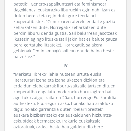
batetik”. Genero-zapalkuntzari eta feminismoari
dagokienez, euskarazko liburuekin egin nahi izan ez
duten bereizketa egin dute gure teorialari
kooperatibistek: “Generoaren aferek jendarte guztia
zeharkatzen dute. Horregatik zeharkatzen dute
berdin liburu denda guztia. Sail bakarrean jasotzeak
ikusezin egingo lituzke (sail jakin bat ez balute gauza
bera gertatuko litzateke). Horregatik, saiakera
gehienak Feminismoa(k) sailean daude baina beste
batzuk ez.”
IV
“Merkatu libreko” lehia hutsean urtuta euskal
literaturari izena eta izana ukatzen dizkion eta
erdaldun elebakarrak liburu-saltzaile jartzen dituen
kooperatiba engaiatu modernoko buruzagiren bat
agertuko zaigu, irailaren 20an, hurrengo Euskaraldia
aurkezteko. Eta, seguru asko, honako hau azalduko
digu: nolako garrantzia duten “belarriprestek”
euskara biziberritzeko eta euskaldunen hizkuntza-
eskubideak bermatzeko. Irakurle euskaltzale
aztoratuak, ordea, beste hau galdetu dio bere