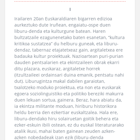
I
Irailaren 20an Euskaraldiaren bigarren edizioa
aurkeztuko dute Iruñean, engaiatu-ospe duen
liburu-denda eta kulturgune batean. Haren
bultzatzaile ezagunenetako baten esanetan, “kultura
kritikoa sustatzea” du helburu guneak, eta liburu-
dendaz, tabernaz etajatetxeaz gain, argitaletxea ere
badauka kultur proiektuak. Nazioartean puri-purian
dauden pentsalarien eta ekintzaileen obrak ekarri
ditu plazara, euskaraz, argitaletxe horrek
(itzultzaileei ordainsari duina emanik, pentsatu nahi
dut). Liburugintza makal dabilen garaiotan,
txalotzeko moduko proiektua, eta non eta euskarak
egoera soziolinguistiko eta politiko bereziki makurra
duen lekuan sortua, gainera. Beraz, hara abiatu da,
ia ekintza militante moduan, hiriburu historikora
heldu berria den ezkertiar euskaltzalea. Hala ere,
liburu-dendako hiru solairuetan goitik behera eta
ezker-eskuin ibili ostean, ez du euskal literaturarako
atalik ikusi, mahai baten gainean zeuden azken-
azken nobedadeak izan ezik (liburu-denda