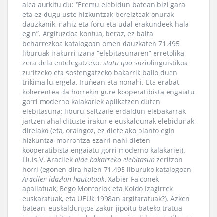
alea aurkitu du: “Eremu elebidun batean bizi gara
eta ez dugu uste hizkuntzak bereizteak onurak
dauzkanik, nahiz eta foru eta udal erakundeek hala
egin”. Argituzdoa kontua, beraz, ez baita
beharrezkoa katalogoan omen dauzkaten 71.495
liburuak irakurri izana “elebitasunaren” erretolika
zera dela entelegatzeko:
statu quo
soziolinguistikoa
zuritzeko eta sostengatzeko bakarrik balio duen
trikimailu ergela. Iruñean eta nonahi. Eta erabat
koherentea da horrekin gure kooperatibista engaiatu
gorri moderno kalakariek aplikatzen duten
elebitasuna: liburu-saltzaile erdaldun elebakarrak
jartzen ahal dituzte irakurle euskaldunak elebidunak
direlako (eta, oraingoz, ez dietelako planto egin
hizkuntza-morrontza ezarri nahi dieten
kooperatibista engaiatu gorri moderno kalakariei).
Lluís V. Aracilek
alde bakarreko elebitasun
zeritzon
horri (egonen dira haien 71.495 liburuko katalogoan
Aracilen idazlan hautatuak
, Xabier Falconek
apailatuak, Bego Montoriok eta Koldo Izagirrek
euskaratuak, eta UEUk 1998an argitaratuak?). Azken
batean, euskaldungoa zakur jipoitu bateko tratua