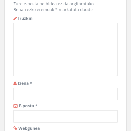
Zure e-posta helbidea ez da argitaratuko.
Beharrezko eremuak
*
markatuta daude
Iruzkin
Izena
*
E-posta
*
Webgunea