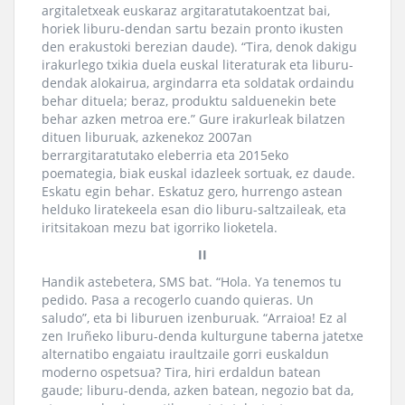
argitaletxeak euskaraz argitaratutakoentzat bai,
horiek liburu-dendan sartu bezain pronto ikusten
den erakustoki berezian daude). “Tira, denok dakigu
irakurlego txikia duela euskal literaturak eta liburu-
dendak alokairua, argindarra eta soldatak ordaindu
behar dituela; beraz, produktu salduenekin bete
behar azken metroa ere.” Gure irakurleak bilatzen
dituen liburuak, azkenekoz 2007an
berrargitaratutako eleberria eta 2015eko
poemategia, biak euskal idazleek sortuak, ez daude.
Eskatu egin behar. Eskatuz gero, hurrengo astean
helduko liratekeela esan dio liburu-saltzaileak, eta
iritsitakoan mezu bat igorriko lioketela.
II
Handik astebetera, SMS bat. “Hola. Ya tenemos tu
pedido. Pasa a recogerlo cuando quieras. Un
saludo”, eta bi liburuen izenburuak. “Arraioa! Ez al
zen Iruñeko liburu-denda kulturgune taberna jatetxe
alternatibo engaiatu iraultzaile gorri euskaldun
moderno ospetsua? Tira, hiri erdaldun batean
gaude; liburu-denda, azken batean, negozio bat da,