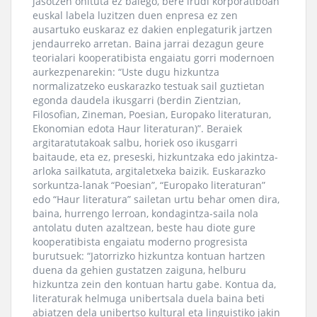
jasotzen ohituta ez balego, bere irudi korporatiboan
euskal labela luzitzen duen enpresa ez zen
ausartuko euskaraz ez dakien enplegaturik jartzen
jendaurreko arretan. Baina jarrai dezagun geure
teorialari kooperatibista engaiatu gorri modernoen
aurkezpenarekin: “Uste dugu hizkuntza
normalizatzeko euskarazko testuak sail guztietan
egonda daudela ikusgarri (berdin Zientzian,
Filosofian, Zineman, Poesian, Europako literaturan,
Ekonomian edota Haur literaturan)”. Beraiek
argitaratutakoak salbu, horiek oso ikusgarri
baitaude, eta ez, preseski, hizkuntzaka edo jakintza-
arloka sailkatuta, argitaletxeka baizik. Euskarazko
sorkuntza-lanak “Poesian”, “Europako literaturan”
edo “Haur literatura” sailetan urtu behar omen dira,
baina, hurrengo lerroan, kondagintza-saila nola
antolatu duten azaltzean, beste hau diote gure
kooperatibista engaiatu moderno progresista
burutsuek: “Jatorrizko hizkuntza kontuan hartzen
duena da gehien gustatzen zaiguna, helburu
hizkuntza zein den kontuan hartu gabe. Kontua da,
literaturak helmuga unibertsala duela baina beti
abiatzen dela unibertso kultural eta linguistiko jakin