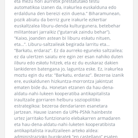
eta mezu hori aurretik prestatutako testu
automatikoa izanen da, irakurlea euskalduna edo
erdalduna den bereizi ezin duena.” Biharamunean,
pozik abiatu da berriz gure irakurle ezkertiar
euskaltzalea liburu-denda kulturgunera, betebehar
militanteari jarraikiz (“gutarrak zaindu behar”).
“Kaixo, joanden astean bi liburu eskatu nituen,
eta…”. Liburu-saltzaileak begirada larritu eta…
“Barkatu, erdaraz”. Ez da aurreko eguneko saltzailea;
ez da ulertzen saiatu ere egin zer esan nahiko duten
liburu
edo
eskatu
hitzek, eta ez du euskaraz dakien
lankideren batengana jo, laguntza eske. Ez, irakurlea
moztu egin du eta: “Barkatu, erdaraz”. Bezeroa izanik
ere, euskaldunen hizkuntza-morrontza jakintzat
ematen bide du. Honetan etzanen da hau-dena-
aldatu-nahi-lukeen kooperatiba antikapitalista
iraultzaile gorriaren helburu soziopolitiko
estrategikoa: bezeroa dendariaren esanetara
jartzean. Hauxe izanen da UPN-PSNk hainbeste
urtez jarritako funtzionario elebakarren armadaren
eta hau-dena-aldatu-nahi-luketen kooperatibista
antikapitalista iraultzaileen arteko aldea:
administrazioko burokratek “en castellano” esaten