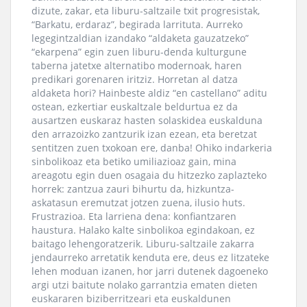
dizute, zakar, eta liburu-saltzaile txit progresistak,
“Barkatu, erdaraz”, begirada larrituta. Aurreko
legegintzaldian izandako “aldaketa gauzatzeko”
“ekarpena” egin zuen liburu-denda kulturgune
taberna jatetxe alternatibo modernoak, haren
predikari gorenaren iritziz. Horretan al datza
aldaketa hori? Hainbeste aldiz “en castellano” aditu
ostean, ezkertiar euskaltzale beldurtua ez da
ausartzen euskaraz hasten solaskidea euskalduna
den arrazoizko zantzurik izan ezean, eta beretzat
sentitzen zuen txokoan ere, danba! Ohiko indarkeria
sinbolikoaz eta betiko umiliazioaz gain, mina
areagotu egin duen osagaia du hitzezko zaplazteko
horrek: zantzua zauri bihurtu da, hizkuntza-
askatasun eremutzat jotzen zuena, ilusio huts.
Frustrazioa. Eta larriena dena: konfiantzaren
haustura. Halako kalte sinbolikoa egindakoan, ez
baitago lehengoratzerik. Liburu-saltzaile zakarra
jendaurreko arretatik kenduta ere, deus ez litzateke
lehen moduan izanen, hor jarri dutenek dagoeneko
argi utzi baitute nolako garrantzia ematen dieten
euskararen biziberritzeari eta euskaldunen