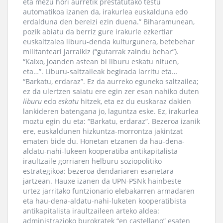
eta mezu hori aurretik prestatutako testu
automatikoa izanen da, irakurlea euskalduna edo
erdalduna den bereizi ezin duena.” Biharamunean,
pozik abiatu da berriz gure irakurle ezkertiar
euskaltzalea liburu-denda kulturgunera, betebehar
militanteari jarraikiz (“gutarrak zaindu behar”).
“Kaixo, joanden astean bi liburu eskatu nituen,
eta…”. Liburu-saltzaileak begirada larritu eta…
“Barkatu, erdaraz”. Ez da aurreko eguneko saltzailea;
ez da ulertzen saiatu ere egin zer esan nahiko duten
liburu
edo
eskatu
hitzek, eta ez du euskaraz dakien
lankideren batengana jo, laguntza eske. Ez, irakurlea
moztu egin du eta: “Barkatu, erdaraz”. Bezeroa izanik
ere, euskaldunen hizkuntza-morrontza jakintzat
ematen bide du. Honetan etzanen da hau-dena-
aldatu-nahi-lukeen kooperatiba antikapitalista
iraultzaile gorriaren helburu soziopolitiko
estrategikoa: bezeroa dendariaren esanetara
jartzean. Hauxe izanen da UPN-PSNk hainbeste
urtez jarritako funtzionario elebakarren armadaren
eta hau-dena-aldatu-nahi-luketen kooperatibista
antikapitalista iraultzaileen arteko aldea:
administrazioko burokratek “en castellano” esaten