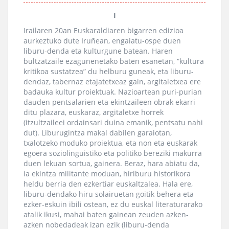
I
Irailaren 20an Euskaraldiaren bigarren edizioa
aurkeztuko dute Iruñean, engaiatu-ospe duen
liburu-denda eta kulturgune batean. Haren
bultzatzaile ezagunenetako baten esanetan, “kultura
kritikoa sustatzea” du helburu guneak, eta liburu-
dendaz, tabernaz etajatetxeaz gain, argitaletxea ere
badauka kultur proiektuak. Nazioartean puri-purian
dauden pentsalarien eta ekintzaileen obrak ekarri
ditu plazara, euskaraz, argitaletxe horrek
(itzultzaileei ordainsari duina emanik, pentsatu nahi
dut). Liburugintza makal dabilen garaiotan,
txalotzeko moduko proiektua, eta non eta euskarak
egoera soziolinguistiko eta politiko bereziki makurra
duen lekuan sortua, gainera. Beraz, hara abiatu da,
ia ekintza militante moduan, hiriburu historikora
heldu berria den ezkertiar euskaltzalea. Hala ere,
liburu-dendako hiru solairuetan goitik behera eta
ezker-eskuin ibili ostean, ez du euskal literaturarako
atalik ikusi, mahai baten gainean zeuden azken-
azken nobedadeak izan ezik (liburu-denda