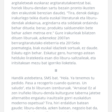
argitaletxeak euskaraz argitaratutakoentzat bai,
horiek liburu-dendan sartu bezain pronto ikusten
den erakustoki berezian daude). “Tira, denok dakigu
irakurlego txikia duela euskal literaturak eta liburu-
dendak alokairua, argindarra eta soldatak ordaindu
behar dituela; beraz, produktu salduenekin bete
behar azken metroa ere.” Gure irakurleak bilatzen
dituen liburuak, azkenekoz 2007an
berrargitaratutako eleberria eta 2015eko
poemategia, biak euskal idazleek sortuak, ez daude.
Eskatu egin behar. Eskatuz gero, hurrengo astean
helduko liratekeela esan dio liburu-saltzaileak, eta
iritsitakoan mezu bat igorriko lioketela.
II
Handik astebetera, SMS bat. “Hola. Ya tenemos tu
pedido. Pasa a recogerlo cuando quieras. Un
saludo”, eta bi liburuen izenburuak. “Arraioa! Ez al
zen Iruñeko liburu-denda kulturgune taberna jatetxe
alternatibo engaiatu iraultzaile gorri euskaldun
moderno ospetsua? Tira, hiri erdaldun batean
gaude; liburu-denda, azken batean, negozio bat da,