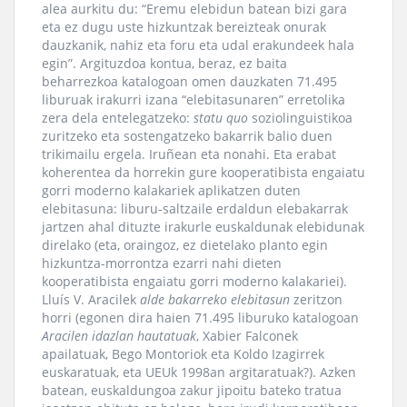
alea aurkitu du: “Eremu elebidun batean bizi gara
eta ez dugu uste hizkuntzak bereizteak onurak
dauzkanik, nahiz eta foru eta udal erakundeek hala
egin”. Argituzdoa kontua, beraz, ez baita
beharrezkoa katalogoan omen dauzkaten 71.495
liburuak irakurri izana “elebitasunaren” erretolika
zera dela entelegatzeko:
statu quo
soziolinguistikoa
zuritzeko eta sostengatzeko bakarrik balio duen
trikimailu ergela. Iruñean eta nonahi. Eta erabat
koherentea da horrekin gure kooperatibista engaiatu
gorri moderno kalakariek aplikatzen duten
elebitasuna: liburu-saltzaile erdaldun elebakarrak
jartzen ahal dituzte irakurle euskaldunak elebidunak
direlako (eta, oraingoz, ez dietelako planto egin
hizkuntza-morrontza ezarri nahi dieten
kooperatibista engaiatu gorri moderno kalakariei).
Lluís V. Aracilek
alde bakarreko elebitasun
zeritzon
horri (egonen dira haien 71.495 liburuko katalogoan
Aracilen idazlan hautatuak
, Xabier Falconek
apailatuak, Bego Montoriok eta Koldo Izagirrek
euskaratuak, eta UEUk 1998an argitaratuak?). Azken
batean, euskaldungoa zakur jipoitu bateko tratua