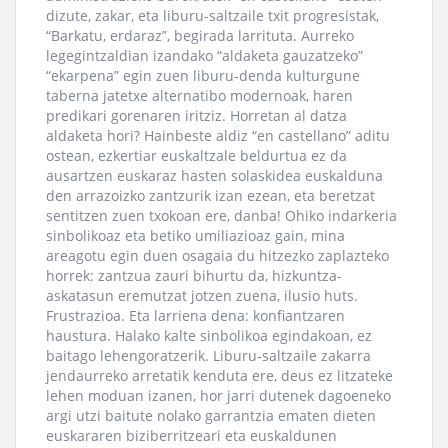
dizute, zakar, eta liburu-saltzaile txit progresistak,
“Barkatu, erdaraz”, begirada larrituta. Aurreko
legegintzaldian izandako “aldaketa gauzatzeko”
“ekarpena” egin zuen liburu-denda kulturgune
taberna jatetxe alternatibo modernoak, haren
predikari gorenaren iritziz. Horretan al datza
aldaketa hori? Hainbeste aldiz “en castellano” aditu
ostean, ezkertiar euskaltzale beldurtua ez da
ausartzen euskaraz hasten solaskidea euskalduna
den arrazoizko zantzurik izan ezean, eta beretzat
sentitzen zuen txokoan ere, danba! Ohiko indarkeria
sinbolikoaz eta betiko umiliazioaz gain, mina
areagotu egin duen osagaia du hitzezko zaplazteko
horrek: zantzua zauri bihurtu da, hizkuntza-
askatasun eremutzat jotzen zuena, ilusio huts.
Frustrazioa. Eta larriena dena: konfiantzaren
haustura. Halako kalte sinbolikoa egindakoan, ez
baitago lehengoratzerik. Liburu-saltzaile zakarra
jendaurreko arretatik kenduta ere, deus ez litzateke
lehen moduan izanen, hor jarri dutenek dagoeneko
argi utzi baitute nolako garrantzia ematen dieten
euskararen biziberritzeari eta euskaldunen