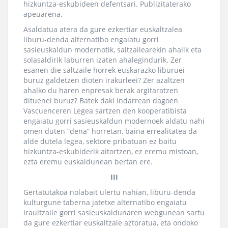
hizkuntza-eskubideen defentsari. Publizitaterako
apeuarena.
Asaldatua atera da gure ezkertiar euskaltzalea
liburu-denda alternatibo engaiatu gorri
sasieuskaldun modernotik, saltzailearekin ahalik eta
solasaldirik laburren izaten ahalegindurik. Zer
esanen die saltzaile horrek euskarazko liburuei
buruz galdetzen dioten irakurleei? Zer azaltzen
ahalko du haren enpresak berak argitaratzen
dituenei buruz? Batek daki indarrean dagoen
Vascuenceren Legea sartzen den kooperatibista
engaiatu gorri sasieuskaldun modernoek aldatu nahi
omen duten “dena” horretan, baina errealitatea da
alde dutela legea, sektore pribatuan ez baitu
hizkuntza-eskubiderik aitortzen, ez eremu mistoan,
ezta eremu euskaldunean bertan ere.
III
Gertatutakoa nolabait ulertu nahian, liburu-denda
kulturgune taberna jatetxe alternatibo engaiatu
iraultzaile gorri sasieuskaldunaren webgunean sartu
da gure ezkertiar euskaltzale aztoratua, eta ondoko