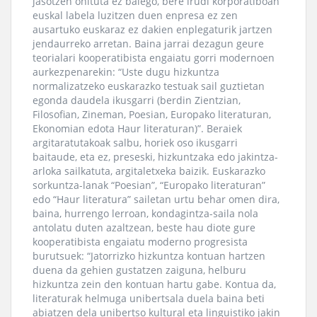
jasotzen ohituta ez balego, bere irudi korporatiboan
euskal labela luzitzen duen enpresa ez zen
ausartuko euskaraz ez dakien enplegaturik jartzen
jendaurreko arretan. Baina jarrai dezagun geure
teorialari kooperatibista engaiatu gorri modernoen
aurkezpenarekin: “Uste dugu hizkuntza
normalizatzeko euskarazko testuak sail guztietan
egonda daudela ikusgarri (berdin Zientzian,
Filosofian, Zineman, Poesian, Europako literaturan,
Ekonomian edota Haur literaturan)”. Beraiek
argitaratutakoak salbu, horiek oso ikusgarri
baitaude, eta ez, preseski, hizkuntzaka edo jakintza-
arloka sailkatuta, argitaletxeka baizik. Euskarazko
sorkuntza-lanak “Poesian”, “Europako literaturan”
edo “Haur literatura” sailetan urtu behar omen dira,
baina, hurrengo lerroan, kondagintza-saila nola
antolatu duten azaltzean, beste hau diote gure
kooperatibista engaiatu moderno progresista
burutsuek: “Jatorrizko hizkuntza kontuan hartzen
duena da gehien gustatzen zaiguna, helburu
hizkuntza zein den kontuan hartu gabe. Kontua da,
literaturak helmuga unibertsala duela baina beti
abiatzen dela unibertso kultural eta linguistiko jakin