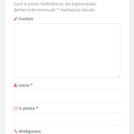
Zure e-posta helbidea ez da argitaratuko.
Beharrezko eremuak
*
markatuta daude
Iruzkin
Izena
*
E-posta
*
Webgunea