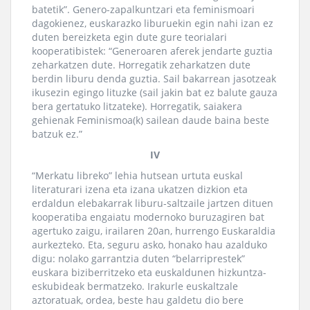
batetik”. Genero-zapalkuntzari eta feminismoari
dagokienez, euskarazko liburuekin egin nahi izan ez
duten bereizketa egin dute gure teorialari
kooperatibistek: “Generoaren aferek jendarte guztia
zeharkatzen dute. Horregatik zeharkatzen dute
berdin liburu denda guztia. Sail bakarrean jasotzeak
ikusezin egingo lituzke (sail jakin bat ez balute gauza
bera gertatuko litzateke). Horregatik, saiakera
gehienak Feminismoa(k) sailean daude baina beste
batzuk ez.”
IV
“Merkatu libreko” lehia hutsean urtuta euskal
literaturari izena eta izana ukatzen dizkion eta
erdaldun elebakarrak liburu-saltzaile jartzen dituen
kooperatiba engaiatu modernoko buruzagiren bat
agertuko zaigu, irailaren 20an, hurrengo Euskaraldia
aurkezteko. Eta, seguru asko, honako hau azalduko
digu: nolako garrantzia duten “belarriprestek”
euskara biziberritzeko eta euskaldunen hizkuntza-
eskubideak bermatzeko. Irakurle euskaltzale
aztoratuak, ordea, beste hau galdetu dio bere