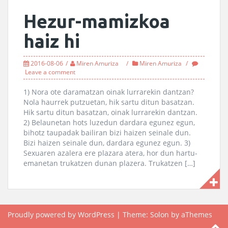
Hezur-mamizkoa
haiz hi
2016-08-06
Miren Amuriza
Miren Amuriza
Leave a comment
1) Nora ote daramatzan oinak lurrarekin dantzan?
Nola haurrek putzuetan, hik sartu ditun basatzan.
Hik sartu ditun basatzan, oinak lurrarekin dantzan.
2) Belaunetan hots luzedun dardara egunez egun,
bihotz taupadak bailiran bizi haizen seinale dun.
Bizi haizen seinale dun, dardara egunez egun. 3)
Sexuaren azalera ere plazara atera, hor dun hartu-
emanetan trukatzen dunan plazera. Trukatzen […]
Proudly powered by WordPress
|
Theme:
Solon
by aThemes