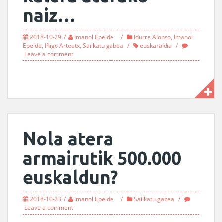
naiz…
2018-10-29
Imanol Epelde
Idurre Alonso
,
Imanol
Epelde
,
Iñigo Arteatx
,
Sailkatu gabea
euskaraldia
Leave a comment
Nola atera
armairutik 500.000
euskaldun?
2018-10-23
Imanol Epelde
Sailkatu gabea
Leave a comment