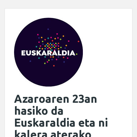
Azaroaren 23an
hasiko da
Euskaraldia eta ni
kalera aterako