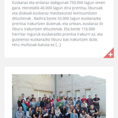
Euskaraz eta erdaraz dakigunak 750.000 lagun omen
gara. Horietatik 40.000 lagun dira prentsa, liburuak
eta diskoak euskaraz maiztasunez kontsumitzen
dituztenak . Badira beste 33.000 lagun euskarazko
prentsa irakurtzen dutenak, eta urtean, euskaraz bi
liburu irakurtzen dituztenak. Eta beste 116.000
herritar inguruk euskarazko prentsa irakurri ez, eta
gutxienez euskarazko liburu bat irakurtzen dute.
Hiru multzoak batuta ez […]