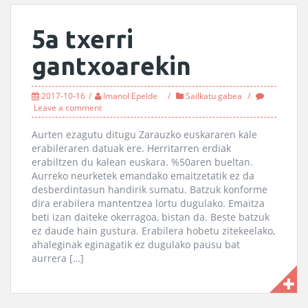
5a txerri
gantxoarekin
2017-10-16
Imanol Epelde
Sailkatu gabea
Leave a comment
Aurten ezagutu ditugu Zarauzko euskararen kale
erabileraren datuak ere. Herritarren erdiak
erabiltzen du kalean euskara. %50aren bueltan.
Aurreko neurketek emandako emaitzetatik ez da
desberdintasun handirik sumatu. Batzuk konforme
dira erabilera mantentzea lortu dugulako. Emaitza
beti izan daiteke okerragoa, bistan da. Beste batzuk
ez daude hain gustura. Erabilera hobetu zitekeelako,
ahaleginak eginagatik ez dugulako pausu bat
aurrera […]