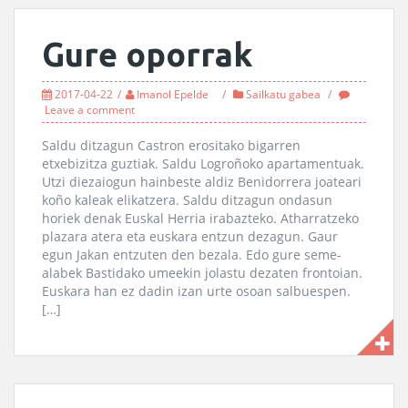
Gure oporrak
2017-04-22
Imanol Epelde
Sailkatu gabea
Leave a comment
Saldu ditzagun Castron erositako bigarren
etxebizitza guztiak. Saldu Logroñoko apartamentuak.
Utzi diezaiogun hainbeste aldiz Benidorrera joateari
koño kaleak elikatzera. Saldu ditzagun ondasun
horiek denak Euskal Herria irabazteko. Atharratzeko
plazara atera eta euskara entzun dezagun. Gaur
egun Jakan entzuten den bezala. Edo gure seme-
alabek Bastidako umeekin jolastu dezaten frontoian.
Euskara han ez dadin izan urte osoan salbuespen.
[…]