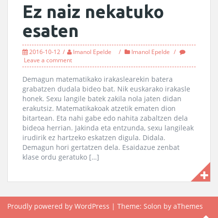
Ez naiz nekatuko
esaten
2016-10-12
Imanol Epelde
Imanol Epelde
Leave a comment
Demagun matematikako irakaslearekin batera
grabatzen dudala bideo bat. Nik euskarako irakasle
honek. Sexu langile batek zakila nola jaten didan
erakutsiz. Matematikakoak atzetik ematen dion
bitartean. Eta nahi gabe edo nahita zabaltzen dela
bideoa herrian. Jakinda eta entzunda, sexu langileak
irudirik ez hartzeko eskatzen digula. Didala.
Demagun hori gertatzen dela. Esaidazue zenbat
klase ordu geratuko […]
Proudly powered by WordPress
|
Theme:
Solon
by aThemes