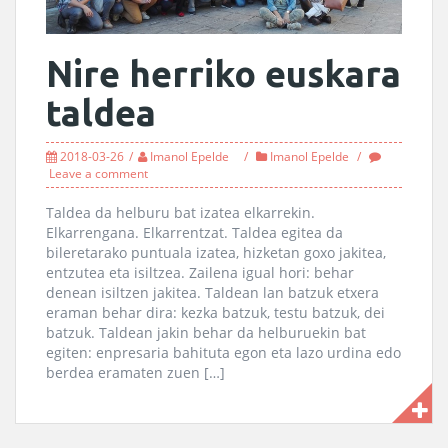
Nire herriko euskara
taldea
2018-03-26
Imanol Epelde
Imanol Epelde
Leave a comment
Taldea da helburu bat izatea elkarrekin.
Elkarrengana. Elkarrentzat. Taldea egitea da
bileretarako puntuala izatea, hizketan goxo jakitea,
entzutea eta isiltzea. Zailena igual hori: behar
denean isiltzen jakitea. Taldean lan batzuk etxera
eraman behar dira: kezka batzuk, testu batzuk, dei
batzuk. Taldean jakin behar da helburuekin bat
egiten: enpresaria bahituta egon eta lazo urdina edo
berdea eramaten zuen […]